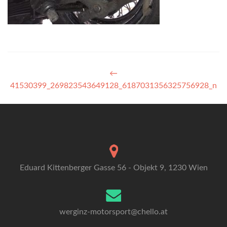
Artikel-
←
41530399_269823543649128_6187031356325756928_n
Navigation
Eduard Kittenberger Gasse 56 - Objekt 9, 1230 Wien
werginz-motorsport@chello.at