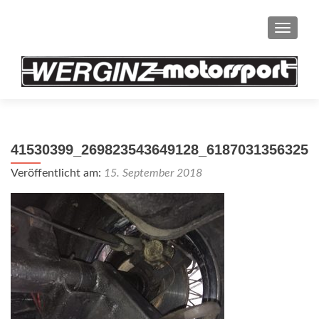
SCHAL
41530399_269823543649128_61870313563257
Veröffentlicht am:
15. September 2018