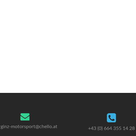
ginz-motorsport@chello.at
+43 (0) 664 355 14 28